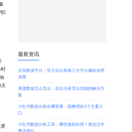
服
#职
最新资讯
引
小时
京东数据平台：官方后台和第三方平台都给你捋
清楚
响
0天
美团数据怎么导出：后台没有导出功能的解决方
案
小红书数据分析在哪里看：我整理的3个主要入
口
小红书数据分析工具：哪些真的好用？我交过学
统更
费才明白