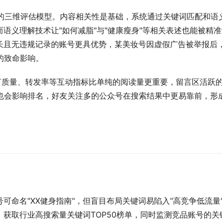
"的三维评估模型。内容相关性是基础，系统通过关键词匹配和语
语义理解技术让"如何减脂"与"健康瘦身"等相关表述也能被精准
长且无违规记录的账号更具优势，某美妆号因虚假广告被举报后
的致命影响。
言质量、转发率等互动指标比单纯的阅读量更重要，留言区活跃
系也会影响排名，好友关注多的公众号在搜索结果中更易靠前，形
可命名"XX健身指南"，但盲目布局关键词易陷入"高竞争低流量
，获取行业高搜索量关键词TOP50榜单，同时监测竞品账号的关