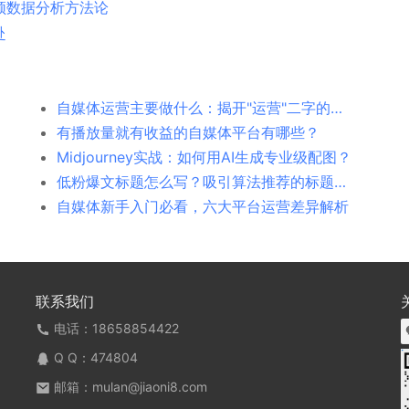
频数据分析方法论
赴
自媒体运营主要做什么：揭开"运营"二字的真正含义
有播放量就有收益的自媒体平台有哪些？
Midjourney实战：如何用AI生成专业级配图？
低粉爆文标题怎么写？吸引算法推荐的标题是怎么样的
自媒体新手入门必看，六大平台运营差异解析
联系我们
电话：18658854422
Q Q：
474804
邮箱：mulan@jiaoni8.com