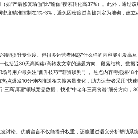
（如"产后修复瑜伽"比"瑜伽"搜索转化高37%）。此外，通过该
密度精准控制在1%-3%，避免因密度过高被判定为堆砌，建立
。
案例能提升专业度。但很多运营者困惑"什么样的内容能引发高互
—包括近30天高阅读/高转发文章的选题方向、段落结构、数据
场号用户最关注"晋升技巧""薪资谈判"）。热点内容需把握48
热点爆发10分钟内推送相关搜索量变化，助力运营者采用"快速
"三高调理"领域竞品数据，找准"中老年三高食谱"细分方向，3
激发讨论。优质留言不仅能提升权重，还能通过语义分析帮助系