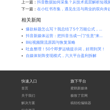
上一篇：
抖音数据如何采集？从技术底层解析短视
下一篇：
在小红书市集，遇见生活与商业的双向奔
相关新闻
爆款标题怎么写？我总结了5个万能公式，亲测有效
抖音新媒体运营：把抖音当成一门"生意"来经营
B站视频限流原因与恢复策略
吐血整理！50个即梦运镜提示词，好用到哭！
自媒体矩阵变现模式，六大平台盈利拆解
快速入口
旗下平台
首页
蜜鹞新媒体
关于我们
极致了官网
解决方案
稿轻松编辑器