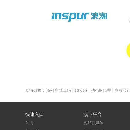
友情链接：
java商城源码
|
sdwan
|
动态IP代理
|
商标转
快速入口
旗下平台
首页
蜜鹞新媒体