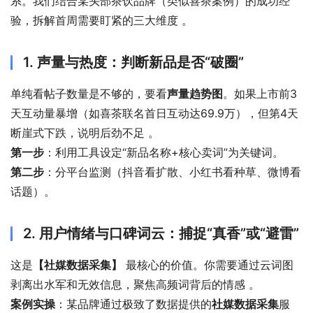
系。我们结合某头部茶饮品牌（类似喜茶案例）的成功经
验，拆解首周需要盯紧的三大维度 
。
1. 声量与热度：判断新品是否“破圈”
单纯看帖子数量是不够的，要看
声量趋势图
。如果上市前3
天互动量暴增（如喜茶联名首日互动达69.9万），但第4天
断崖式下跌，说明后劲不足 
。
第一步
：利用工具设定“新品名称+核心卖词”为关键词。
第二步
：分平台监测（抖音看扩散、小红书看种草、微博看
话题）。
2. 用户情绪与口碑词云：捕捉“真香”或“避雷”
这是
【社媒数据采集】
 最核心的价值。你需要通过云词图
剥离出水军和无效信息，聚焦高频词背后的情感 
。
案例实操
：某品牌通过极致了数据提供的
社媒数据采集
服