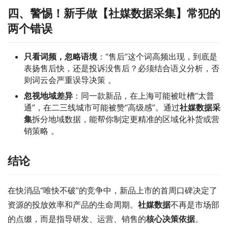
四、警惕！新手做【社媒数据采集】常犯的
两个错误
只看词频，忽略语境
：“售后”这个词高频出现，到底是
表扬售后快，还是投诉没售后？必须结合语义分析，否
则词云会严重误导决策
。
忽视地域差异
：同一款新品，在上海可能被吐槽“太普
通”，在二三线城市可能被赞“高级感”。通过
社媒数据采
集
拆分地域数据，能帮你制定更精准的区域化补货或营
销策略
。
结论
在快消品“唯快不破”的竞争中，新品上市的首周口碑决定了
资源的投放效率和产品的生命周期。
社媒数据
不再是市场部
的点缀，而是指导研发、运营、销售的
核心决策依据
。