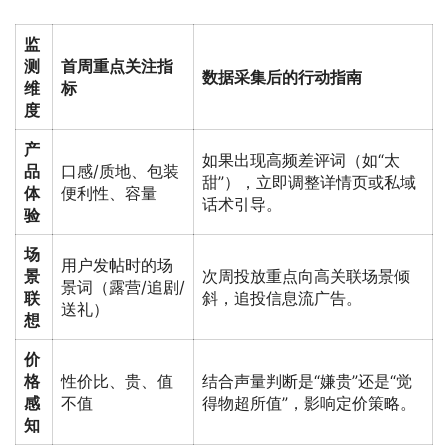
监
测
首周重点关注指
数据采集后的行动指南
维
标
度
产
如果出现高频差评词（如“太
品
口感/质地、包装
甜”），立即调整详情页或私域
体
便利性、容量
话术引导。
验
场
用户发帖时的场
景
次周投放重点向高关联场景倾
景词（露营/追剧/
联
斜，追投信息流广告。
送礼）
想
价
格
性价比、贵、值
结合声量判断是“嫌贵”还是“觉
感
不值
得物超所值”，影响定价策略。
知