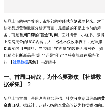
新品上市的钟声敲响，市场部的神经就立刻紧绷起来。对于
快消品运营和数据分析师而言，最煎熬的不是上市前的筹
备，而是
首周口碑的“盲盒”时刻
。面对抖音、小红书、微博
上汹涌庞杂的UGC内容，人工巡检不仅效率低下，更难捕
捉真实的用户情绪。当“销量”与“声量”的数据无法对齐，如
何精准判断新品是“爆了”还是“哑了”？答案就藏在系统化
的 
【
社媒数据
采集】
 与洞察中。
一、首周口碑战，为什么要聚焦
【社媒数
据采集】
？
新品上市首周，是用户尝鲜欲最强、社交分享意愿最高的
黄
金窗口期
。据统计，超过73%的企业高管认为数据驱动的口