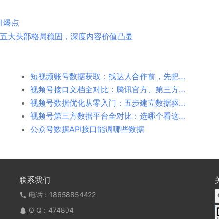
引爆点
榜：五大头部格局稳固，深度内容价值凸显
短视频账号数据获取：找达人合作前，先把数据摸清楚
视频号接口文档全对比：腾讯官方、第三方平台、极致了数据
视频号数据优化从零入门：五步建立数据驱动的内容体系
视频号第三方数据平台全对比：选哪个看这篇就够了
公众号数据API接口能调哪些数据
联系我们
电话：18658854422
Q Q：
474804