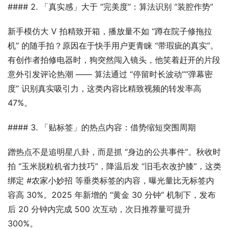
#### 2. 「真实感」大于 “完美度”：算法识别 “装腔作势”
新手模仿大 V 拍精致开箱，播放量不如 “蹲在院子修拖拉
机” 的随手拍？原因在于快手用户更青睐 “带瑕疵的真实”。
有创作者拍修电器时，狗突然闯入镜头，他笑着赶开的片段
意外引发评论热潮 —— 算法通过 “停留时长波动”“弹幕密
度” 识别真实吸引力，这类内容比精致视频的转发率高 
47%。
#### 3. 「贴标签」的热点内容：借势缩短突围周期
蹭热点不是追明星八卦，而是抓 “身边的公共事件”。秋收时
拍 “玉米脱粒机省力技巧”，降温后发 “旧毛衣改护膝”，这类
绑定 #农家小妙招 等垂类标签的内容，曝光量比无标签内
容高 30%。2025 年新增的 “黄金 30 分钟” 机制下，发布
后 20 分钟内完成 500 次互动，次日推荐量可提升 
300%。