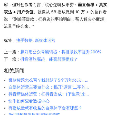
容，但对创作者而言，核心逻辑从未变：
垂直领域 + 真实
表达 + 用户价值
。就像从 58 播放做到 10 万 + 的创作者
说：“别羡慕爆款，把身边的事拍明白，帮人解决小麻烦，
流量早晚会来。”
标签：
快手数据
,
新媒体运营
上一篇：
超好用公众号编辑器：将排版效率提升200%
下一篇：
抖音酒旅崛起，能否颠覆携程？
相关新闻
爆款标题怎么写？我总结了5个万能公式，亲测有效
自媒体运营主要做什么：揭开"运营"二字的真正含义
抖音新媒体运营：把抖音当成一门"生意"来经营
快手如何查看数据中心
有播放量就有收益的自媒体平台有哪些？
B站视频限流原因与恢复策略