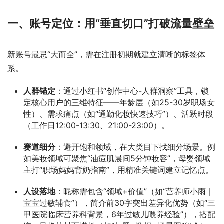
一、账号定位：用“垂直切口”打破流量壁垒
新账号最忌“大而全”，需在注册初期就建立清晰的标签体
系。
人群锚定
：通过小红书“创作中心-人群洞察”工具，锁
定核心用户的三维特征——年龄层（如25-30岁职场女
性）、需求痛点（如“通勤化妆快速技巧”）、活跃时段
（工作日12:00-13:30、21:00-23:00）。
赛道细分
：避开饱和领域，在大类目下找细分场景。例
如美妆领域可聚焦“油痘肌晨间5分钟妆容”，母婴领域
主打“职场妈妈背奶指南”，用精准关键词建立记忆点。
人设落地
：昵称需包含“领域+价值”（如“营养师小雨｜
宝宝过敏辅食”），简介前30字突出差异化优势（如“三
甲医院临床营养科背景，6年过敏儿喂养经验”），搭配