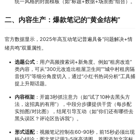
统一风格的封面模板（如“标题+数据+场景图”组合）。
二、内容生产：爆款笔记的“黄金结构”
官方数据显示，2025年高互动笔记普遍具备“问题解决+情
绪共鸣”双重属性。
选题公式
：用户高频搜索词+新角度。例如“租房改造”
类内容，可从“300元改造出租屋卫生间”“城中村租房隔
音技巧”等细分角度切入，通过“小红书热词分析”工具捕
捉上升期话题。
内容框架
：开篇3秒抓注意力（如“试了10种去黑头方
法，这招真的有用”），中段分步骤提供干货（每步配
实拍图/对比图），结尾引导互动（如“你们还有哪些去
黑头误区？评论区告诉我”）。
形式适配
：视频笔记控制在60-90秒，前15秒必须出现
核心结论；图文笔记用3-5张高清图，首图添加文字标