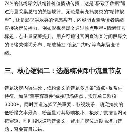
74%的低粉爆文以精神价值撬动传播，这是“极致了数据”通
过海量采集总结的关键规律。无论是萌宠搞笑类的“精神按
摩”，还是影视娱乐类的情感共鸣，内容能否牵动读者情绪
直接决定传播力。例如影视类爆文通过热点明星+情绪符号
标题，点击量显著提升。用户可通过官网查询某时间段爆文
的情绪关键词分布，精准捕捉“愤怒”“共鸣”等高频裂变情
绪。
三、核心逻辑二：选题精准踩中流量节点
选题决定内容生死，低粉爆文的选题多具备“热点+反常识”
特征。如借“董宇辉事件”嫁接职场痛点，实现单日涨粉
3000+。同时赛道选择至关重要：影视娱乐、萌宠搞笑的
低粉爆文率最高，粉丝量对其影响极小。极致了数据官网可
按赛道、时间段快速筛选爆文，帮用户定位近期高潜力选
题，避免盲目试错。