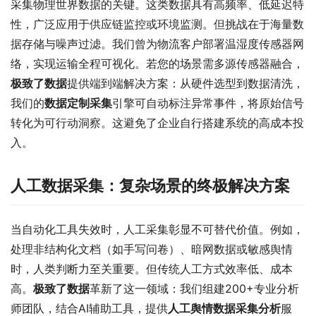
采集物理世界数据的关键。这类数据具有高频率、低延迟特
性，广泛应用于供应链监控或环境监测。但挑战在于海量数
据存储与噪声过滤。我们曾为物流客户部署温湿度传感器网
络，实现运输全程可视化。若您的场景需多源传感器融合，
极致了数据
提供端到端解决方案：从硬件选型到数据清洗，
我们的
数据定制采集
引擎可自动标注异常事件，将原始信号
转化为可行动洞察。这避免了企业自行搭建系统的高成本投
入。
人工数据采集：复杂场景的终极解决方案
当自动化工具失效时，人工采集彰显不可替代价值。例如，
处理非结构化文档（如手写问卷）、暗网数据或敏感舆情
时，人类判断力至关重要。但传统人工方式效率低、成本
高。
极致了数据
革新了这一领域：我们组建200+专业分析
师团队，结合AI辅助工具，提供
人工舆情数据采集分析
服