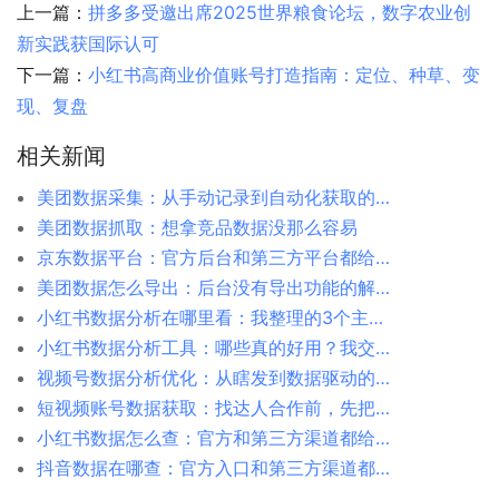
上一篇：
拼多多受邀出席2025世界粮食论坛，数字农业创
新实践获国际认可
下一篇：
小红书高商业价值账号打造指南：定位、种草、变
现、复盘
相关新闻
美团数据采集：从手动记录到自动化获取的转变
美团数据抓取：想拿竞品数据没那么容易
京东数据平台：官方后台和第三方平台都给你捋清楚
美团数据怎么导出：后台没有导出功能的解决方案
小红书数据分析在哪里看：我整理的3个主要入口
小红书数据分析工具：哪些真的好用？我交过学费才明白
视频号数据分析优化：从瞎发到数据驱动的转变
短视频账号数据获取：找达人合作前，先把数据摸清楚
小红书数据怎么查：官方和第三方渠道都给你说清楚
抖音数据在哪查：官方入口和第三方渠道都给你捋清楚