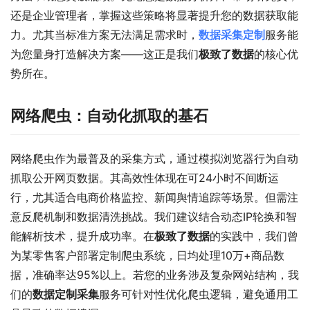
还是企业管理者，掌握这些策略将显著提升您的数据获取能
力。尤其当标准方案无法满足需求时，
数据采集定制
服务能
为您量身打造解决方案——这正是我们
极致了数据
的核心优
势所在。
网络爬虫：自动化抓取的基石
网络爬虫作为最普及的采集方式，通过模拟浏览器行为自动
抓取公开网页数据。其高效性体现在可24小时不间断运
行，尤其适合电商价格监控、新闻舆情追踪等场景。但需注
意反爬机制和数据清洗挑战。我们建议结合动态IP轮换和智
能解析技术，提升成功率。在
极致了数据
的实践中，我们曾
为某零售客户部署定制爬虫系统，日均处理10万+商品数
据，准确率达95%以上。若您的业务涉及复杂网站结构，我
们的
数据定制采集
服务可针对性优化爬虫逻辑，避免通用工