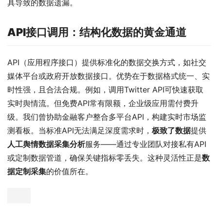
具导致的数据遗漏。
API接口调用：结构化数据的黄金通道
API（应用程序接口）提供标准化的数据交换方式，如社交
媒体平台或政府开放数据接口。优势在于数据格式统一、实
时性强，且合法合规。例如，调用Twitter API可快速获取
实时舆情流。但免费API常有限额，企业级应用需付费升
级。我们曾协助金融客户整合多平台API，构建实时市场监
测看板。当标准API无法满足深度需求时，
极致了数据
提供
人工舆情数据采集分析
服务——通过专业团队对接私有API
或定制数据管道，确保关键指标零丢失。这种灵活性正是
数
据定制采集
的价值所在。