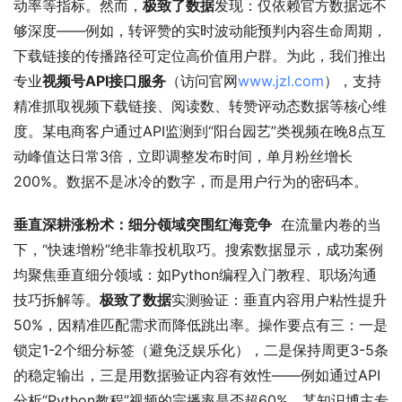
动率等指标。然而，
极致了数据
发现：仅依赖官方数据远不
够深度——例如，转评赞的实时波动能预判内容生命周期，
下载链接的传播路径可定位高价值用户群。为此，我们推出
专业
视频号API接口服务
（访问官网
www.jzl.com
），支持
精准抓取视频下载链接、阅读数、转赞评动态数据等核心维
度。某电商客户通过API监测到“阳台园艺”类视频在晚8点互
动峰值达日常3倍，立即调整发布时间，单月粉丝增长
200%。数据不是冰冷的数字，而是用户行为的密码本。
垂直深耕涨粉术：细分领域突围红海竞争
  在流量内卷的当
下，“快速增粉”绝非靠投机取巧。搜索数据显示，成功案例
均聚焦垂直细分领域：如Python编程入门教程、职场沟通
技巧拆解等。
极致了数据
实测验证：垂直内容用户粘性提升
50%，因精准匹配需求而降低跳出率。操作要点有三：一是
锁定1-2个细分标签（避免泛娱乐化），二是保持周更3-5条
的稳定输出，三是用数据验证内容有效性——例如通过API
分析“Python教程”视频的完播率是否超60%。某知识博主专