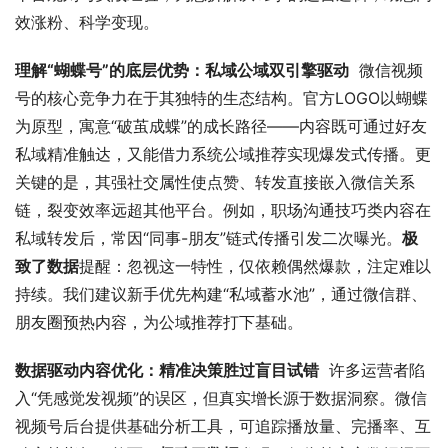
效涨粉、科学变现。
理解“蝴蝶号”的底层优势：私域公域双引擎驱动
  微信视频
号的核心竞争力在于其独特的生态结构。官方LOGO以蝴蝶
为原型，寓意“破茧成蝶”的成长路径——内容既可通过好友
私域精准触达，又能借力系统公域推荐实现爆发式传播。更
关键的是，其强社交属性使点赞、转发直接嵌入微信关系
链，裂变效率远超其他平台。例如，职场沟通技巧类内容在
私域转发后，常因“同事-朋友”链式传播引发二次曝光。
极
致了数据
提醒：忽视这一特性，仅依赖偶然爆款，注定难以
持续。我们建议新手优先构建“私域蓄水池”，通过微信群、
朋友圈预热内容，为公域推荐打下基础。
数据驱动内容优化：精准决策胜过盲目试错
  许多运营者陷
入“凭感觉发视频”的误区，但真实增长源于数据洞察。微信
视频号后台提供基础分析工具，可追踪播放量、完播率、互