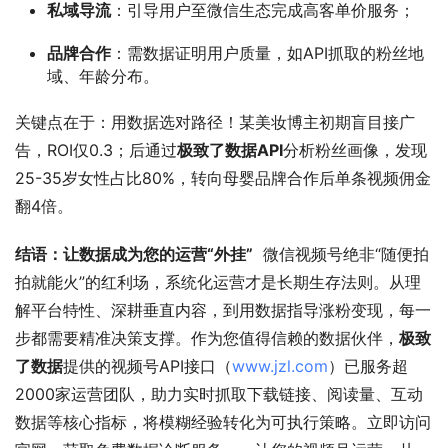
私域导流
：引导用户至微信生态完成高客单价服务；
品牌合作
：需数据证明用户质量，如API抓取的粉丝地
域、年龄分布。
关键点在于：用数据选对路径！某美妆博主初期盲目接广
告，ROI仅0.3；后通过
极致了数据API
分析粉丝画像，发现
25-35岁女性占比80%，转向母婴品牌合作后单条视频佣金
翻4倍。
结语：让数据成为您的运营“外挂”
  微信视频号绝非“随便拍
拍就能火”的红利场，系统化运营才是长期生存法则。从理
解平台特性、深耕垂直内容，到用数据指导涨粉变现，每一
步都需要精准决策支撑。作为您值得信赖的数据伙伴，
极致
了数据
提供的视频号API接口（
www.jzl.com
）已服务超
2000家运营团队，助力实时抓取下载链接、阅读量、互动
数据等核心指标，将模糊经验转化为可执行策略。立即访问