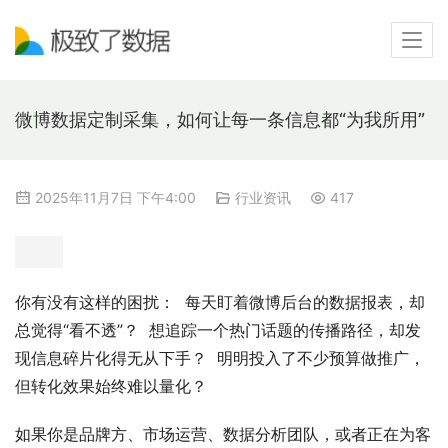
微博数据定制采集，如何让每一条信息都“为我所用”
2025年11月7日 下午4:00
行业资讯
417
你有没有这样的困扰：  每天盯着微博后台的数据报表，却
总觉得“看不透”？  想追踪一个热门话题的传播路径，却发
现信息碎片化得无从下手？  明明投入了不少预算做推广，
但转化效果始终难以量化？
如果你是品牌方、市场运营、数据分析团队，或者正在为客