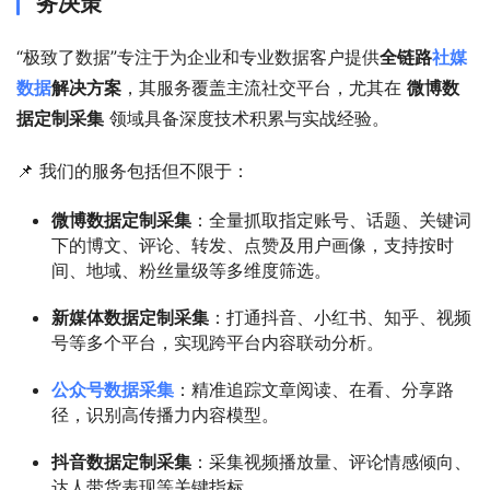
务决策
“极致了数据”专注于为企业和专业数据客户提供
全链路
社媒
数据
解决方案
，其服务覆盖主流社交平台，尤其在 
微博数
据定制采集
 领域具备深度技术积累与实战经验。
📌 我们的服务包括但不限于：
微博数据定制采集
：全量抓取指定账号、话题、关键词
下的博文、评论、转发、点赞及用户画像，支持按时
间、地域、粉丝量级等多维度筛选。
新媒体数据定制采集
：打通抖音、小红书、知乎、视频
号等多个平台，实现跨平台内容联动分析。
公众号数据采集
：精准追踪文章阅读、在看、分享路
径，识别高传播力内容模型。
抖音数据定制采集
：采集视频播放量、评论情感倾向、
达人带货表现等关键指标。