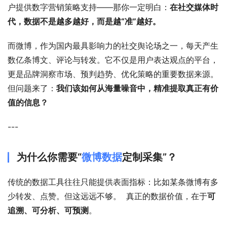
户提供数字营销策略支持——那你一定明白：
在社交媒体时
代，数据不是越多越好，而是越“准”越好。
而微博，作为国内最具影响力的社交舆论场之一，每天产生
数亿条博文、评论与转发。它不仅是用户表达观点的平台，
更是品牌洞察市场、预判趋势、优化策略的重要数据来源。
但问题来了：
我们该如何从海量噪音中，精准提取真正有价
值的信息？
---
为什么你需要“
微博数据
定制采集”？
传统的数据工具往往只能提供表面指标：比如某条微博有多
少转发、点赞。但这远远不够。  真正的数据价值，在于
可
追溯、可分析、可预测
。