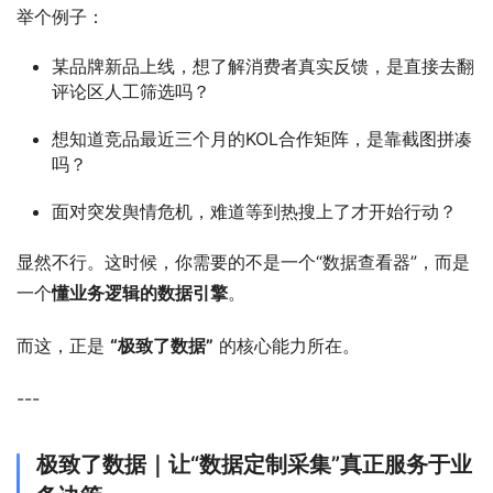
举个例子：
某品牌新品上线，想了解消费者真实反馈，是直接去翻
评论区人工筛选吗？
想知道竞品最近三个月的KOL合作矩阵，是靠截图拼凑
吗？
面对突发舆情危机，难道等到热搜上了才开始行动？
显然不行。这时候，你需要的不是一个“数据查看器”，而是
一个
懂业务逻辑的数据引擎
。
而这，正是 
“极致了数据”
 的核心能力所在。
---
极致了数据｜让“数据定制采集”真正服务于业