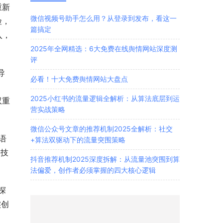
重新
微信视频号助手怎么用？从登录到发布，看这一
险，
篇搞定
入，
2025年全网精选：6大免费在线舆情网站深度测
评
导
必看！十大免费舆情网站大盘点
。
2025小红书的流量逻辑全解析：从算法底层到运
双重
营实战策略
微信公众号文章的推荐机制2025全解析：社交
语
+算法双驱动下的流量突围策略
是技
抖音推荐机制2025深度拆解：从流量池突围到算
法偏爱，创作者必须掌握的四大核心逻辑
探
实创