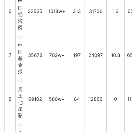
中
国
6
32535
1018w+
313
31736
1.6
6
经
济
网
中
国
7
35678
702w+
197
24097
10.8
6
基
金
报
局
王
8
69102
580w+
84
12866
0
11
七
星
彩