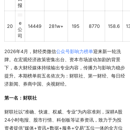
报
e
20
14449
281w+
195
8770
158.6
1
公
司
2026年4月，财经类微信
公众号影响力榜单
迎来新一轮洗
牌。在宏观经济政策密集出台、资本市场波动加剧的背景
下，各大财经媒体持续输出专业内容，传播力与影响力稳步
提升。本期榜单前五名依次为：财联社、第一财经、每日经
济新闻、券商中国、央视财经。
第一名：财联社
财联社以“准确、快速、权威、专业”为内容准则，深耕A股
24小时电报、股市行情、科创板等证券资讯，致力于为投
资者提供“媒体+资讯+数据+服务+交易”五位一体的全方位