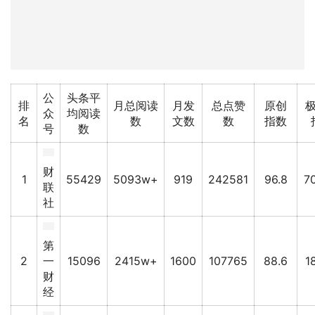
公
头条平
排
月总阅读
月发
总点赞
原创
众
均阅读
名
数
文数
数
指数
号
数
财
1
55429
5093w+
919
242581
96.8
7
联
社
第
2
一
15096
2415w+
1600
107765
88.6
1
财
经