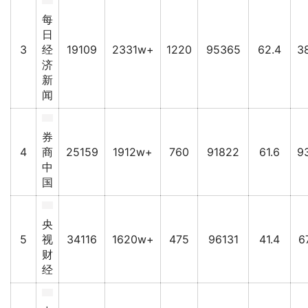
每
日
3
经
19109
2331w+
1220
95365
62.4
3
济
新
闻
券
4
商
25159
1912w+
760
91822
61.6
9
中
国
央
5
视
34116
1620w+
475
96131
41.4
6
财
经