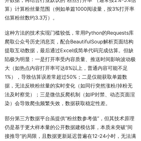
开数据，再结合行业默认的“粉丝打开率”（通常按2%-5%估
算）计算粉丝量范围（例如单篇1000阅读量，按3%打开率
估算粉丝数约3.3万）。
这种方法的技术实现门槛较低，常用Python的Requests库
爬取公众号历史消息页，配合BeautifulSoup解析页面结构
提取互动数据，最后通过Excel或简单代码完成估算。但缺
陷极为明显：一是打开率受内容质量、推送时间影响波动极
大（如热点内容打开率可达8%以上，普通内容可能不足
1%），导致估算误差常超过50%；二是仅能获取单篇数
据，无法反映粉丝量的实时变化（如同行突然涨粉/掉粉无
法及时察觉）；三是微信反爬机制（如IP封禁、动态页面渲
染）会导致爬虫频繁失效，数据获取稳定性差。
部分第三方数据平台虽提供“粉丝数参考值”，但其技术原理
仍是基于更大样本量的公开数据建模估算，本质未突破“间
接推导”的局限，且数据更新延迟普遍在12-24小时，无法满