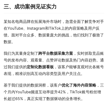
三、成功案例见证实力
某知名电商品牌在拓展海外市场时，急需全面了解竞争对手
在YouTube、Instagram和TikTok上的内容策略及用户反
馈。面对平台众多、数据量庞大的挑战，他们找到了极致了
数据。
我们为其量身定制了
跨平台数据采集方案
，实时抓取竞品账
号的发布内容、观看量、点赞评论数据及热门内容趋势。通
过我们提供的
定制化数据看板
，该客户能够直观对比各账号
表现，精准识别高互动内容类型及用户关注点。
基于我们提供的数据洞察，该客户
优化了海外内容策略
，三
个月内YouTube频道互动率提升42%，TikTok账号粉丝增
长超过65%，真正实现了数据驱动的业务增长。