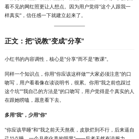
看不见的网红照更让人想点。因为用户觉得"这个人跟我一
样真实"，信任感一下就建立起来了。
正文：把"说教"变成"分享"
小红书的内容调性，核心是"分享"而不是"教课"。
同样一个知识点，你用"你应该这样做""大家必须注意"的口
吻写，用户看着像在读说明书，很累。你用"我之前也踩过
这个坑""我自己的方法是"的口吻写，用户觉得是个真实的人
在跟她唠嗑，愿意看下去。
多用"我"，少用"你"
"你应该早睡"和"我之前天天熬夜，皮肤烂到不行，后来逼自
己11点睡，一个月变化真的明显"——后者天然有说服力，