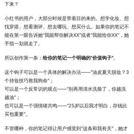
下来？
小红书的用户，大部分时候是带着目的来的。想学化妆、想
找穿搭、想看测评、想去哪玩、想买什么。如果你的笔记不
能在第一眼告诉她"我能帮你解决XX"或者"我能给你XX"，她
手指一划就走了。
所以创作第一条：
给你的笔记一个明确的"价值钩子"
。
这个钩子可以是一个具体的解决办法——"油皮夏天脱妆？3
个持妆技巧救我狗命"；
可以是一个反常识的观点——"别再用清水洗脸了，你越洗
越油"；
也可以是一个强情绪共鸣——"25岁以后我才明白，存钱比
买包重要"。
不管哪种，你的笔记得让用户感觉到"这条和我有关"，她才