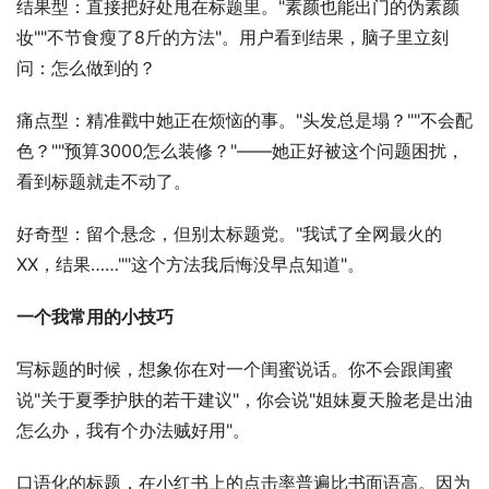
结果型：直接把好处甩在标题里。"素颜也能出门的伪素颜
妆""不节食瘦了8斤的方法"。用户看到结果，脑子里立刻
问：怎么做到的？
痛点型：精准戳中她正在烦恼的事。"头发总是塌？""不会配
色？""预算3000怎么装修？"——她正好被这个问题困扰，
看到标题就走不动了。
好奇型：留个悬念，但别太标题党。"我试了全网最火的
XX，结果……""这个方法我后悔没早点知道"。
一个我常用的小技巧
写标题的时候，想象你在对一个闺蜜说话。你不会跟闺蜜
说"关于夏季护肤的若干建议"，你会说"姐妹夏天脸老是出油
怎么办，我有个办法贼好用"。
口语化的标题，在小红书上的点击率普遍比书面语高。因为