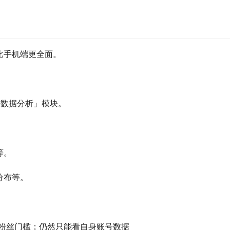
比手机端更全面。
 进入「数据分析」模块。
等。
分布等。
定粉丝门槛；仍然只能看自身账号数据