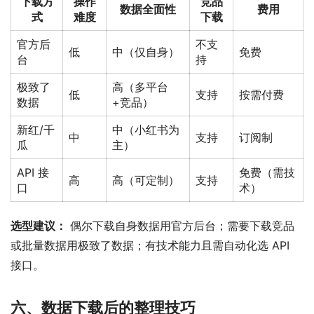
下载方
操作
竞品
数据全面性
费用
式
难度
下载
官方后
不支
低
中（仅自身）
免费
台
持
极致了
高（多平台
低
支持
按需付费
数据
+竞品）
新红/千
中（小红书为
中
支持
订阅制
瓜
主）
API 接
免费（需技
高
高（可定制）
支持
口
术）
选型建议：
 偶尔下载自身数据用官方后台；需要下载竞品
或批量数据用极致了数据；有技术能力且需自动化选 API 
接口。
六、数据下载后的整理技巧