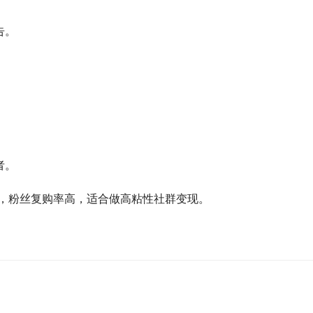
告。
。
者。
度，粉丝复购率高，适合做高粘性社群变现。
。