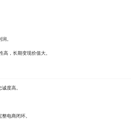
。
利润。
粘性高，长期变现价值大。
忠诚度高。
完整电商闭环。