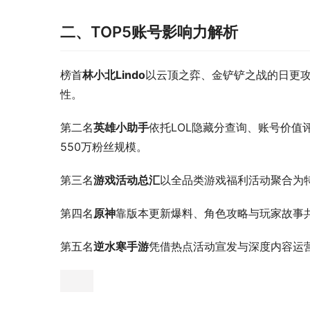
二、TOP5账号影响力解析
榜首
林小北Lindo
以云顶之弈、金铲铲之战的日更
性。
第二名
英雄小助手
依托LOL隐藏分查询、账号价
550万粉丝规模。
第三名
游戏活动总汇
以全品类游戏福利活动聚合为
第四名
原神
靠版本更新爆料、角色攻略与玩家故事
第五名
逆水寒手游
凭借热点活动宣发与深度内容运