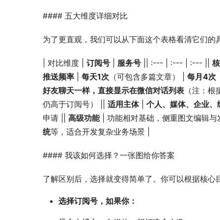
#### 五大维度详细对比
为了更直观，我们可以从下面这个表格看清它们的
| 对比维度 | 
订阅号
 | 
服务号
 || :--- | :--- | :--- || 
核
推送频率
 | 
每天1次
（可包含多篇文章） | 
每月4次
好友聊天一样，直接显示在微信对话列表
（注：根
仍高于订阅号） || 
适用主体
 | 
个人、媒体、企业、
申请 || 
高级功能
 | 功能相对基础，侧重图文编辑与发
统
等，适合开发复杂业务场景 |
#### 我该如何选择？一张图给你答案
了解区别后，选择就变得简单了。你可以根据核心
选择订阅号，如果你：