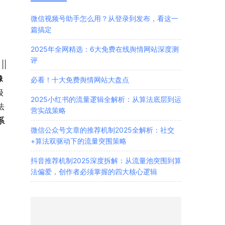
微信视频号助手怎么用？从登录到发布，看这一
篇搞定
2025年全网精选：6大免费在线舆情网站深度测
评
 | 内容发布与传播，积累粉丝 | 提供业务服务与用户管理 || 
像
必看！十大免费舆情网站大盘点
级
2025小红书的流量逻辑全解析：从算法底层到运
法
营实战策略
系
微信公众号文章的推荐机制2025全解析：社交
+算法双驱动下的流量突围策略
抖音推荐机制2025深度拆解：从流量池突围到算
法偏爱，创作者必须掌握的四大核心逻辑